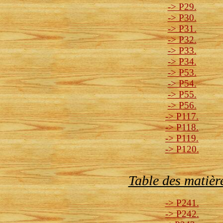
-> P29.
-> P30.
-> P31.
-> P32.
-> P33.
-> P34.
-> P53.
-> P54.
-> P55.
-> P56.
-> P117.
-> P118.
-> P119.
-> P120.
Table des matièr
-> P241.
-> P242.